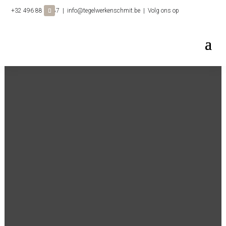
+32 496 88 11 87
|
info@tegelwerkenschmit.be
| Volg ons op